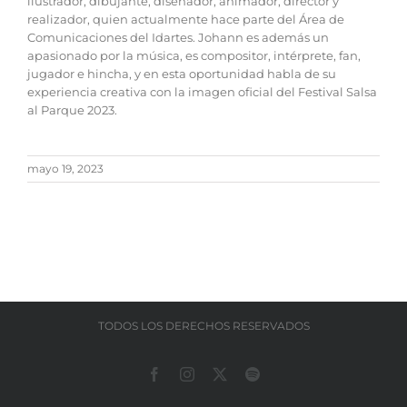
ilustrador, dibujante, diseñador, animador, director y
realizador, quien actualmente hace parte del Área de
Comunicaciones del Idartes. Johann es además un
apasionado por la música, es compositor, intérprete, fan,
jugador e hincha, y en esta oportunidad habla de su
experiencia creativa con la imagen oficial del Festival Salsa
al Parque 2023.
mayo 19, 2023
TODOS LOS DERECHOS RESERVADOS
Facebook
Instagram
X
Spotify