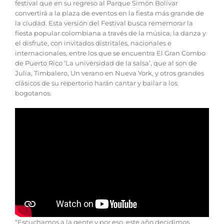
festival que en su regreso al Parque Simón Bolívar
convertirá a la plaza de eventos en la fiesta más grande de
la ciudad. Esta versión del Festival busca rememorar la
fiesta popular colombiana a través de la música, la danza y
el disfrute, con invitados distritales, nacionales e
internacionales, entre los que se encuentra El Gran Combo
de Puerto Rico ‘La universidad de la salsa’, que al son de
Julia, Timbalero, Un verano en Nueva York, y otros grandes
clásicos de su repertorio harán cantar y bailar a los
bogotanos.
“Escuchamos a la gente y por eso, este año decidimos