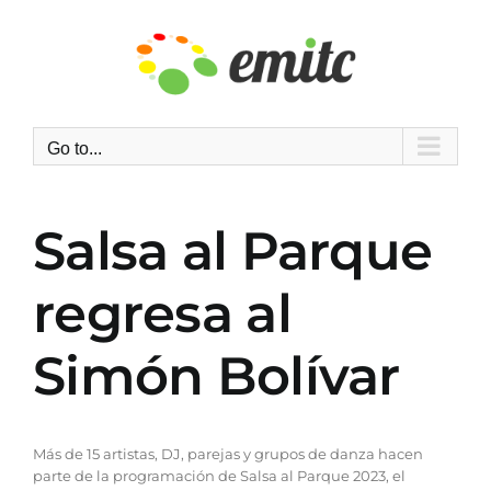
Skip
to
content
Go to...
Salsa al Parque
regresa al
Simón Bolívar
Más de 15 artistas, DJ, parejas y grupos de danza hacen
parte de la programación de Salsa al Parque 2023, el