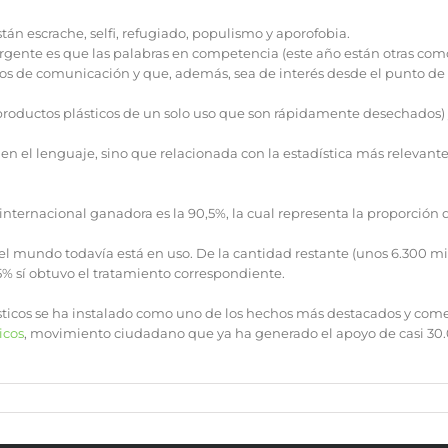
tán escrache, selfi, refugiado, populismo y aporofobia.
Urgente es que las palabras en competencia (este año están otras c
os de comunicación y que, además, sea de interés desde el punto de v
productos plásticos de un solo uso que son rápidamente desechados) y
o en el lenguaje, sino que relacionada con la estadística más relevan
a internacional ganadora es la 90,5%, la cual representa la proporción
el mundo todavía está en uso. De la cantidad restante (unos 6.300 mil
5% sí obtuvo el tratamiento correspondiente.
sticos se ha instalado como uno de los hechos más destacados y come
icos
, movimiento ciudadano que ya ha generado el apoyo de casi 30.0