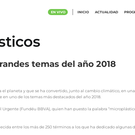
EN VIVO
INICIO
ACTUALIDAD
PROG
sticos
grandes temas del año 2018
a el planeta y que se ha convertido, junto al cambio climático, en
se en uno de los temas más destacados del año 2018.
ñol Urgente (Fundéu BBVA), quien han puesto la palabra “microplástico
 decida entre los más de 250 términos a los que ha dedicado algunas 