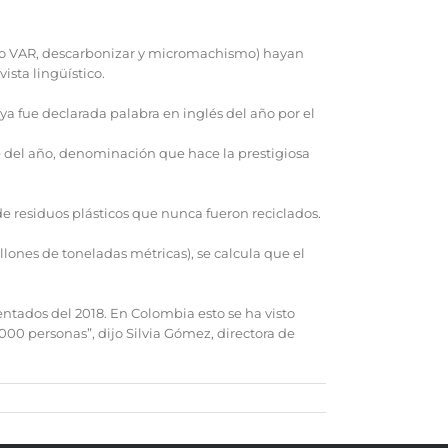
omo VAR, descarbonizar y micromachismo) hayan
ista lingüístico.
a fue declarada palabra en inglés del año por el
te del año, denominación que hace la prestigiosa
 de residuos plásticos que nunca fueron reciclados.
lones de toneladas métricas), se calcula que el
ntados del 2018. En Colombia esto se ha visto
00 personas”, dijo Silvia Gómez, directora de