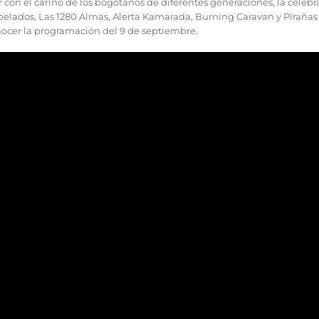
r con el cariño de los bogotanos de diferentes generaciones, la celebra
pelados, Las 1280 Almas, Alerta Kamarada, Burning Caravan y Pirañas s
ocer la programación del 9 de septiembre.