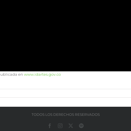
publicada en
www.idartes.gov.co
TODOS LOS DERECHOS RESERVADOS
Facebook
Instagram
X
Spotify