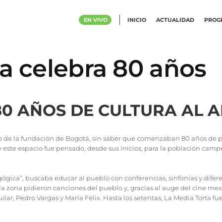
EN VIVO
INICIO
ACTUALIDAD
PROG
a celebra 80 años
80 AÑOS DE CULTURA AL A
io de la fundación de Bogotá, sin saber que comenzaban 80 años de p
este espacio fue pensado, desde sus inicios, para la población campe
gica”, buscaba educar al pueblo con conferencias, sinfonías y diferen
a zona pidieron canciones del pueblo y, gracias al auge del cine mexi
lar, Pedro Vargas y María Félix. Hasta los setentas, La Media Torta fu