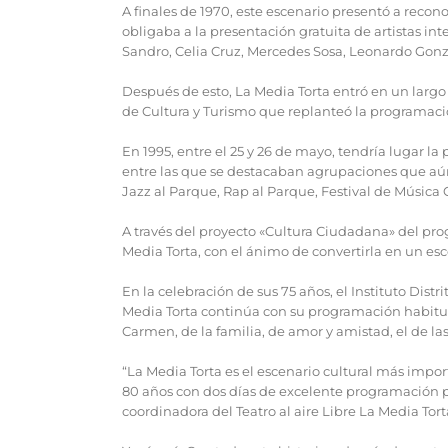
A finales de 1970, este escenario presentó a reco
obligaba a la presentación gratuita de artistas i
Sandro, Celia Cruz, Mercedes Sosa, Leonardo Gonz
Después de esto, La Media Torta entró en un largo pe
de Cultura y Turismo que replanteó la programaci
En 1995, entre el 25 y 26 de mayo, tendría lugar l
entre las que se destacaban agrupaciones que aún
Jazz al Parque, Rap al Parque, Festival de Música 
A través del proyecto «Cultura Ciudadana» del pr
Media Torta, con el ánimo de convertirla en un es
En la celebración de sus 75 años, el Instituto Distr
Media Torta continúa con su programación habitual 
Carmen, de la familia, de amor y amistad, el de las 
“La Media Torta es el escenario cultural más importa
80 años con dos días de excelente programación p
coordinadora del Teatro al aire Libre La Media Tort