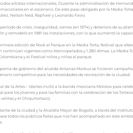
nocidos artistas internacionales. Durante la administración de Hernan
nternacionales en el escenario. De este paso obligado por la Media T
ález, Nelson Ned, Raphael y Leonardo Favio.
ríodo de crisis, inseguridad, cierres (en 1974) y deterioro de su planta
ón y remodeló en 1981 las instalaciones, con lo que aumentó la capac
a primera edición de Rock al Parque en la Media Torta, festival que al
 continúan vigentes como Aterciopelados y 1.280 Almas. La Media Tor
Colombiana y el Festival niños y niñas al parque.
ograma de gobierno del alcalde Antanas Mockus se hicieron campañas 
cenario competitivo para las necesidades de recreación de la ciudad.
ital de la Artes – Idartes invitó a la banda mexicana Molotov para cele
para los jóvenes y para las familias con la celebración de los Tortazo
velitas y el Chiquitortazo).
nte de la ciudad y la Alcaldía Mayor de Bogotá, a través del Instituto D
ara todos los públicos fieles que nos han acompañado en este emble
a.