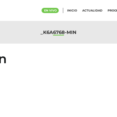
EN VIVO
INICIO
ACTUALIDAD
PROG
_K6A6768-MIN
n