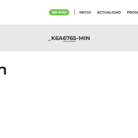
EN VIVO
INICIO
ACTUALIDAD
PROG
_K6A6765-MIN
n