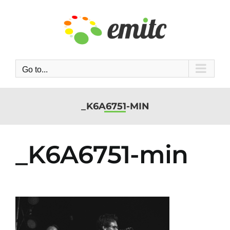
Skip
to
content
Go to...
_K6A6751-MIN
_K6A6751-min